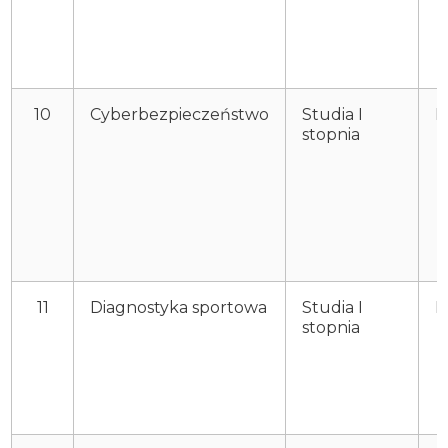
10
Cyberbezpieczeństwo
Studia I
P
stopnia
11
Diagnostyka sportowa
Studia I
P
stopnia