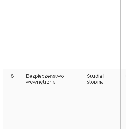
8
Bezpieczeństwo
Studia I
O
wewnętrzne
stopnia