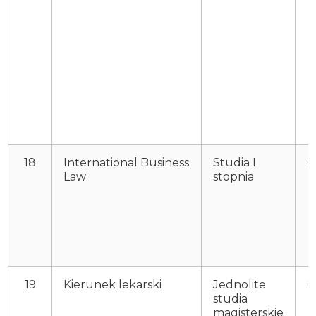
18
International Business
Studia I
O
Law
stopnia
19
Kierunek lekarski
Jednolite
O
studia
magisterskie