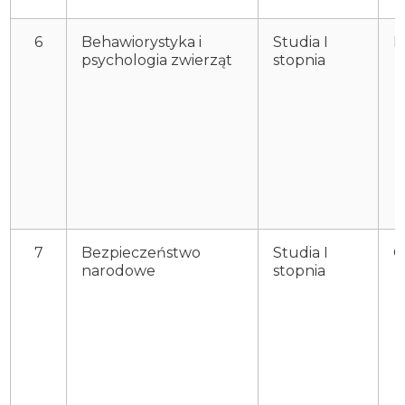
6
Behawiorystyka i
Studia I
P
psychologia zwierząt
stopnia
7
Bezpieczeństwo
Studia I
O
narodowe
stopnia