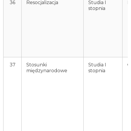
36
Resocjalizacja
Studia I
P
stopnia
37
Stosunki
Studia I
O
międzynarodowe
stopnia