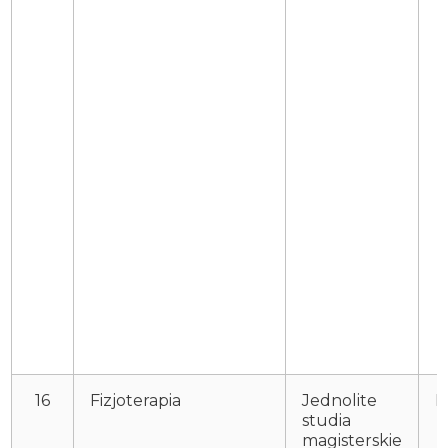
16
Fizjoterapia
Jednolite
P
studia
magisterskie