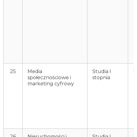
25
Media
Studia I
P
społecznościowe i
stopnia
marketing cyfrowy
26
Nieruchomości i
Studia I
P