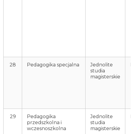
28
Pedagogika specjalna
Jednolite
P
studia
magisterskie
29
Pedagogika
Jednolite
P
przedszkolna i
studia
wczesnoszkolna
magisterskie