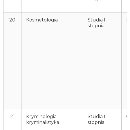
20
Kosmetologia
Studia I
P
stopnia
21
Kryminologia i
Studia I
O
kryminalistyka
stopnia