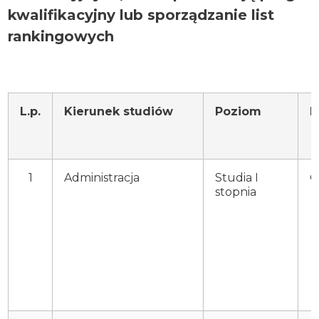
kwalifikacyjny lub sporządzanie list
rankingowych
L.p.
Kierunek studiów
Poziom
P
1
Administracja
Studia I
O
stopnia