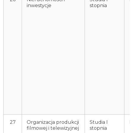
inwestycje
stopnia
27
Organizacja produkcji
Studia I
P
filmowej i telewizyjnej
stopnia