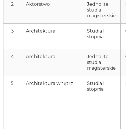
2
Aktorstwo
Jednolite
P
studia
magisterskie
3
Architektura
Studia I
O
stopnia
4
Architektura
Jednolite
O
studia
magisterskie
5
Architektura wnętrz
Studia I
P
stopnia