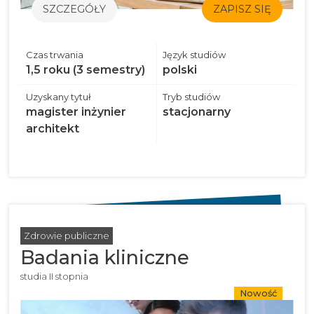
SZCZEGÓŁY
ZAPISZ SIĘ
Czas trwania
Język studiów
1,5 roku (3 semestry)
polski
Uzyskany tytuł
Tryb studiów
magister inżynier
stacjonarny
architekt
Zdrowie publiczne
Badania kliniczne
studia II stopnia
Nowość