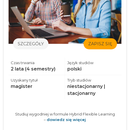
SZCZEGÓŁY
ZAPISZ SIĘ
Czas trwania
Język studiów
2 lata (4 semestry)
polski
Uzyskany tytuł
Tryb studiów
magister
niestacjonarny |
stacjonarny
Studiuj wygodniej w formule Hybrid Flexible Learning
–
dowiedz się więcej