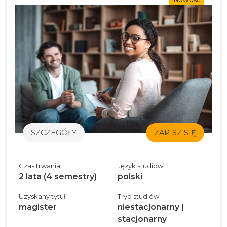
SZCZEGÓŁY
ZAPISZ SIĘ
Czas trwania
Język studiów
2 lata (4 semestry)
polski
Uzyskany tytuł
Tryb studiów
magister
niestacjonarny |
stacjonarny