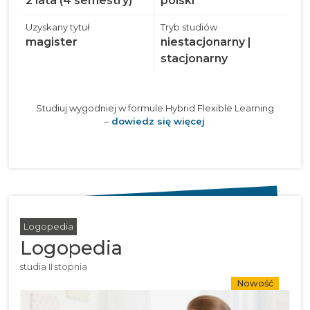
2 lata (4 semestry)
polski
Uzyskany tytuł
Tryb studiów
magister
niestacjonarny |
stacjonarny
Studiuj wygodniej w formule Hybrid Flexible Learning
–
dowiedz się więcej
Logopedia
Logopedia
studia II stopnia
Nowość