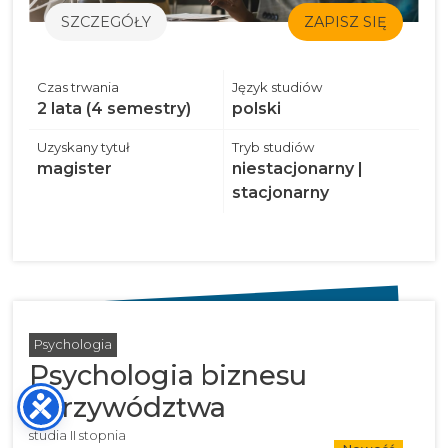
SZCZEGÓŁY
ZAPISZ SIĘ
Czas trwania
Język studiów
2 lata (4 semestry)
polski
Uzyskany tytuł
Tryb studiów
magister
niestacjonarny |
stacjonarny
Psychologia
Psychologia biznesu
i przywództwa
studia II stopnia