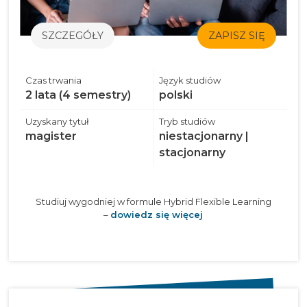
SZCZEGÓŁY
ZAPISZ SIĘ
Czas trwania
Język studiów
2 lata (4 semestry)
polski
Uzyskany tytuł
Tryb studiów
magister
niestacjonarny |
stacjonarny
Studiuj wygodniej w formule Hybrid Flexible Learning
–
dowiedz się więcej