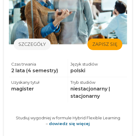
SZCZEGÓŁY
ZAPISZ SIĘ
Czas trwania
Język studiów
2 lata (4 semestry)
polski
Uzyskany tytuł
Tryb studiów
magister
niestacjonarny |
stacjonarny
Studiuj wygodniej w formule Hybrid Flexible Learning
–
dowiedz się więcej