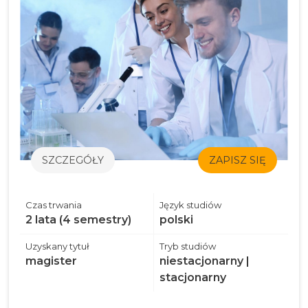
SZCZEGÓŁY
ZAPISZ SIĘ
Czas trwania
Język studiów
2 lata (4 semestry)
polski
Uzyskany tytuł
Tryb studiów
magister
niestacjonarny |
stacjonarny