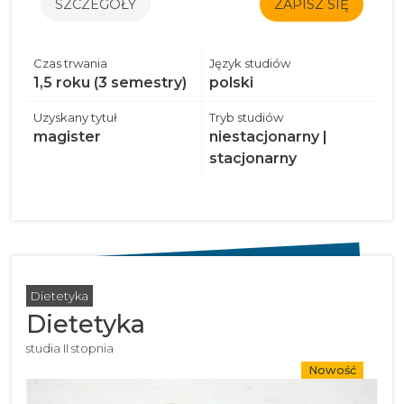
SZCZEGÓŁY
ZAPISZ SIĘ
Czas trwania
Język studiów
1,5 roku (3 semestry)
polski
Uzyskany tytuł
Tryb studiów
magister
niestacjonarny |
stacjonarny
Dietetyka
Dietetyka
studia II stopnia
Nowość