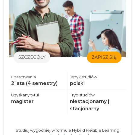
SZCZEGÓŁY
ZAPISZ SIĘ
Czas trwania
Język studiów
2 lata (4 semestry)
polski
Uzyskany tytuł
Tryb studiów
magister
niestacjonarny |
stacjonarny
Studiuj wygodniej w formule Hybrid Flexible Learning