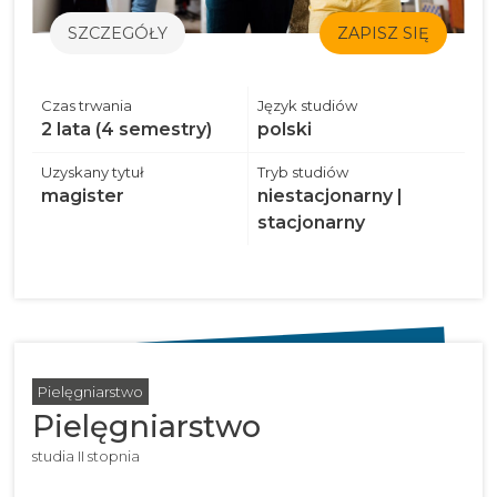
SZCZEGÓŁY
ZAPISZ SIĘ
Czas trwania
Język studiów
2 lata (4 semestry)
polski
Uzyskany tytuł
Tryb studiów
magister
niestacjonarny |
stacjonarny
Pielęgniarstwo
Pielęgniarstwo
studia II stopnia