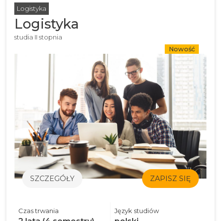
Logistyka
Logistyka
studia II stopnia
Nowość
SZCZEGÓŁY
ZAPISZ SIĘ
Czas trwania
Język studiów