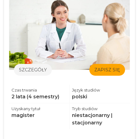
SZCZEGÓŁY
ZAPISZ SIĘ
Czas trwania
Język studiów
2 lata (4 semestry)
polski
Uzyskany tytuł
Tryb studiów
magister
niestacjonarny |
stacjonarny