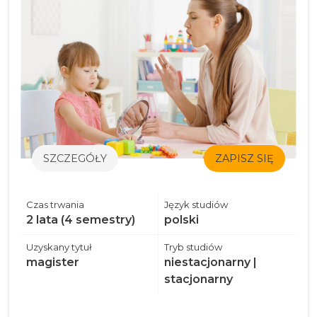
SZCZEGÓŁY
ZAPISZ SIĘ
Czas trwania
Język studiów
2 lata (4 semestry)
polski
Uzyskany tytuł
Tryb studiów
magister
niestacjonarny |
stacjonarny