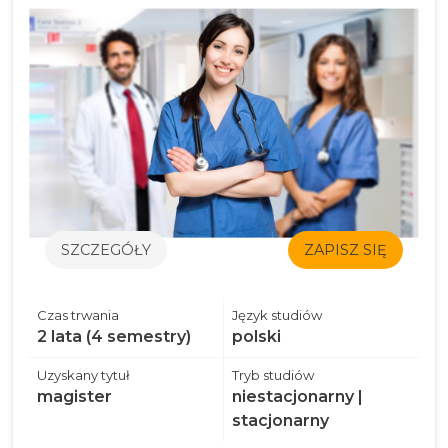
SZCZEGÓŁY
ZAPISZ SIĘ
Czas trwania
Język studiów
2 lata (4 semestry)
polski
Uzyskany tytuł
Tryb studiów
magister
niestacjonarny |
stacjonarny