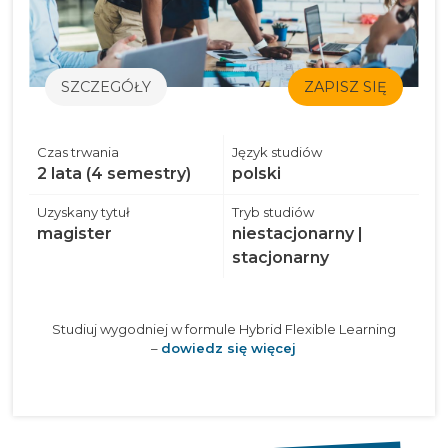
SZCZEGÓŁY
ZAPISZ SIĘ
Czas trwania
Język studiów
2 lata (4 semestry)
polski
Uzyskany tytuł
Tryb studiów
magister
niestacjonarny |
stacjonarny
Studiuj wygodniej w formule Hybrid Flexible Learning
–
dowiedz się więcej