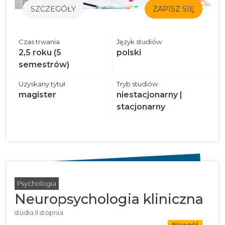
SZCZEGÓŁY
ZAPISZ SIĘ
Czas trwania
Język studiów
2,5 roku (5
polski
semestrów)
Uzyskany tytuł
Tryb studiów
magister
niestacjonarny |
stacjonarny
Psychologia
Neuropsychologia kliniczna
studia II stopnia
Nowość