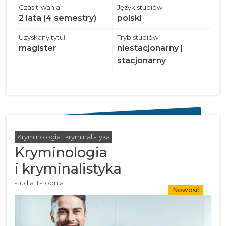
Czas trwania
Język studiów
2 lata (4 semestry)
polski
Uzyskany tytuł
Tryb studiów
magister
niestacjonarny |
stacjonarny
Kryminologia i kryminalistyka
Kryminologia
i kryminalistyka
studia II stopnia
Nowość