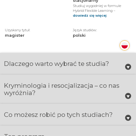
stacjonarny
Studiuj wygodniej w formule
Hybrid Flexible Learning –
dowiedz się więcej
Uzyskany tytuł:
Język studiów:
magister
polski
Dlaczego warto wybrać te studia?
Kryminologia i resocjalizacja – co nas
wyróżnia?
Co możesz robić po tych studiach?