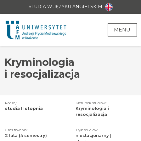
STUDIA W JĘZYKU ANGIELSKIM
MENU
Kryminologia
i resocjalizacja
Rodzaj:
Kierunek studiów:
studia II stopnia
Kryminologia i
resocjalizacja
Czas trwania:
Tryb studiów:
2 lata (4 semestry)
niestacjonarny |