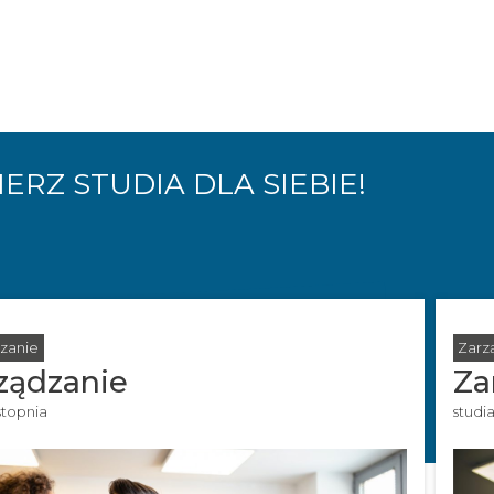
ERZ STUDIA DLA SIEBIE!
zanie
Zarz
ządzanie
Za
 stopnia
studia