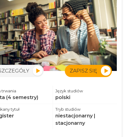
SZCZEGÓŁY
ZAPISZ SIĘ
 trwania
Język studiów
ata (4 semestry)
polski
kany tytuł
Tryb studiów
ister
niestacjonarny |
stacjonarny