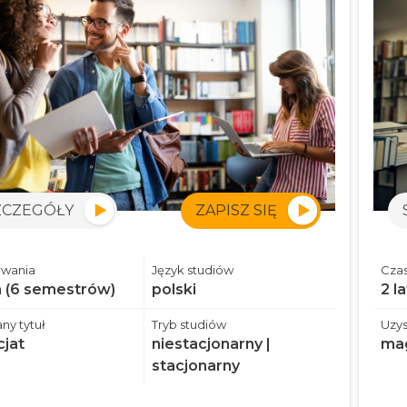
ZCZEGÓŁY
ZAPISZ SIĘ
rwania
Język studiów
Czas
a (6 semestrów)
polski
2 l
ny tytuł
Tryb studiów
Uzys
cjat
niestacjonarny |
mag
stacjonarny