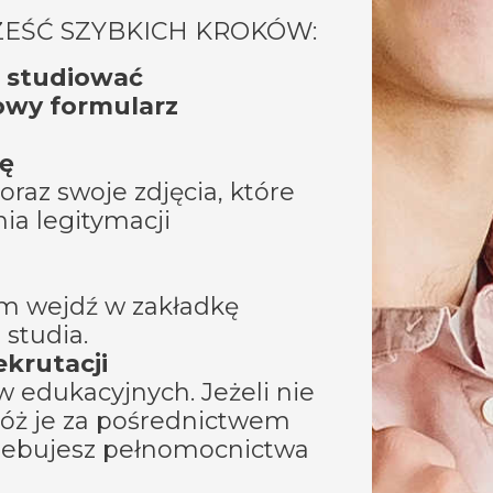
ZEŚĆ SZYBKICH KROKÓW:
z studiować
owy formularz
ę
az swoje zdjęcia, które
ia legitymacji
ym wejdź w zakładkę
 studia.
ekrutacji
 edukacyjnych. Jeżeli nie
łóż je za pośrednictwem
zebujesz pełnomocnictwa