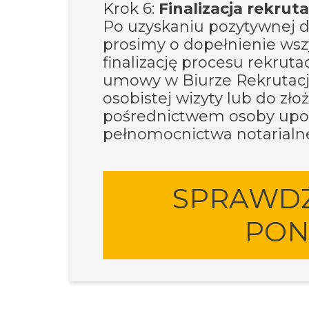
Krok 6:
Finalizacja rekruta
Po uzyskaniu pozytywnej de
prosimy o dopełnienie wsz
finalizację procesu rekrut
umowy w Biurze Rekrutacj
osobistej wizyty lub do z
pośrednictwem osoby upow
pełnomocnictwa notarialn
SPRAWDŹ
PON