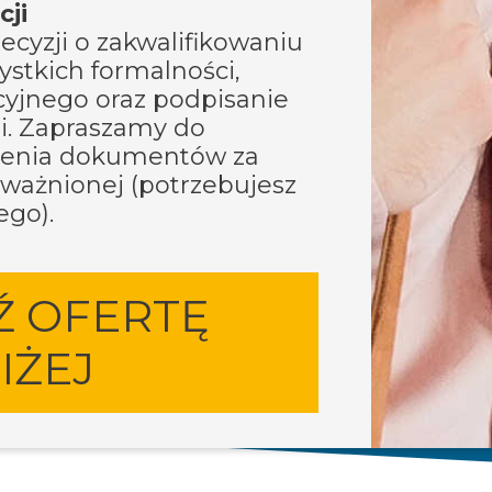
cji
cyzji o zakwalifikowaniu
ystkich formalności,
acyjnego oraz podpisanie
i. Zapraszamy do
łożenia dokumentów za
ażnionej (potrzebujesz
ego).
 OFERTĘ
IŻEJ