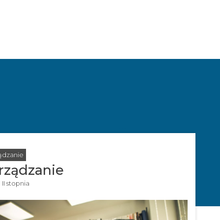
ądzanie
rządzanie
 II stopnia