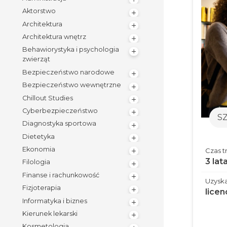
Aktorstwo
Architektura
Architektura wnętrz
Behawiorystyka i psychologia
zwierząt
Bezpieczeństwo narodowe
Bezpieczeństwo wewnętrzne
Chillout Studies
Cyberbezpieczeństwo
S
Diagnostyka sportowa
Dietetyka
Ekonomia
Czas t
3 lat
Filologia
Finanse i rachunkowość
Uzyska
Fizjoterapia
licen
Informatyka i biznes
Kierunek lekarski
Kosmetologia