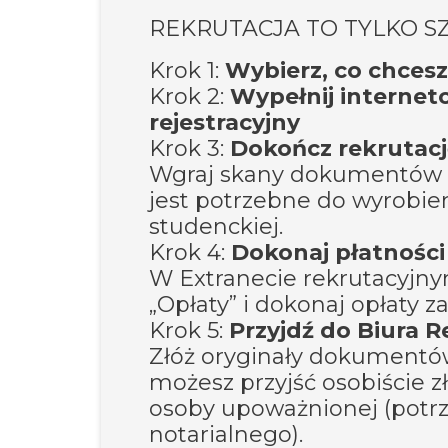
REKRUTACJA TO TYLKO S
Krok 1:
Wybierz, co chces
Krok 2:
Wypełnij internet
rejestracyjny
Krok 3:
Dokończ rekrutacj
Wgraj skany dokumentów or
jest potrzebne do wyrobien
studenckiej.
Krok 4:
Dokonaj płatności
W Extranecie rekrutacyjn
„Opłaty” i dokonaj opłaty za
Krok 5:
Przyjdź do Biura R
Złóż oryginały dokumentów
możesz przyjść osobiście z
osoby upoważnionej (potr
notarialnego).