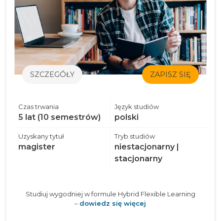
SZCZEGÓŁY
ZAPISZ SIĘ
Czas trwania
Język studiów
5 lat (10 semestrów)
polski
Uzyskany tytuł
Tryb studiów
magister
niestacjonarny |
stacjonarny
Studiuj wygodniej w formule Hybrid Flexible Learning
–
dowiedz się więcej