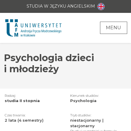
STUDIA W JĘZYKU ANGIELSKIM
MENU
Psychologia dzieci
i młodzieży
Rodzaj:
Kierunek studiów:
studia II stopnia
Psychologia
Czas trwania:
Tryb studiów:
2 lata (4 semestry)
niestacjonarny |
stacjonarny
Studiuj wygodniej w formule