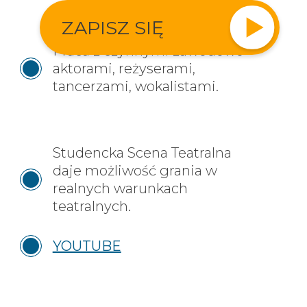
ZAPISZ SIĘ
Praca z czynnymi zawodowo
aktorami, reżyserami,
tancerzami, wokalistami.
Studencka Scena Teatralna
daje możliwość grania w
realnych warunkach
teatralnych.
YOUTUBE