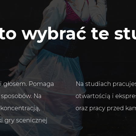
o wybrać te st
m i głosem. Pomaga
Na studiach pracuje
le sposobów. Na
otwartością i ekspre
 koncentracją,
oraz pracy przed ka
ki gry scenicznej