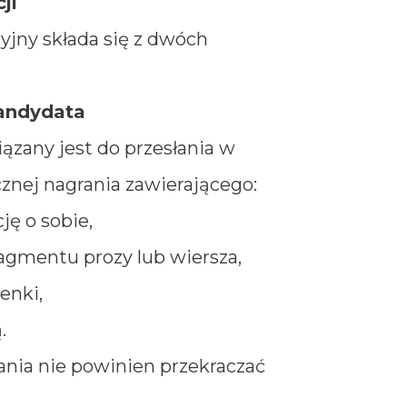
ji
yjny składa się z dwóch
andydata
zany jest do przesłania w
cznej nagrania zawierającego:
ję o sobie,
ragmentu prozy lub wiersza,
enki,
.
ania nie powinien przekraczać