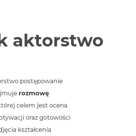
ek aktorstwo
orstwo postępowanie
ejmuje
rozmowę
 której celem jest ocena
otywacji oraz gotowości
jęcia kształcenia