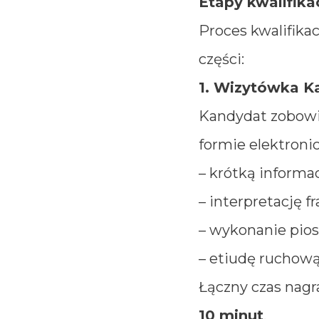
Etapy kwalifikac
Proces kwalifikac
części:
1. Wizytówka K
Kandydat zobowią
formie elektroni
– krótką informac
– interpretację f
– wykonanie pios
– etiudę ruchową
Łączny czas nagr
10 minut
.