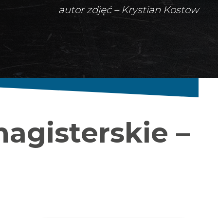
autor zdjęć – Krystian Kostow
magisterskie –