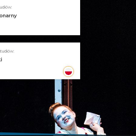
tudiów:
jonarny
studiów:
i