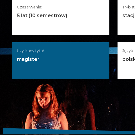
Czas trwania:
Tryb s
5 lat (10 semestrów)
stac
Uzyskany tytuł:
Język 
magister
polsk