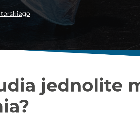
ktorskiego
udia jednolite 
nia?