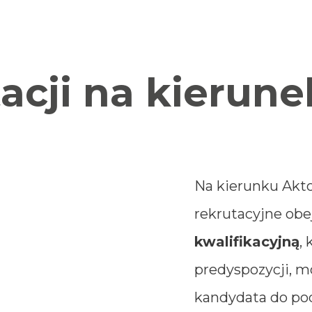
acji na kierun
Na kierunku Akt
rekrutacyjne ob
kwalifikacyjną
,
predyspozycji, m
kandydata do pod