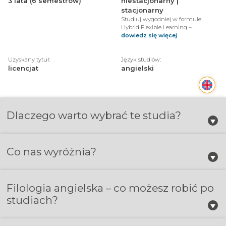
3 lata (6 semestrów)
niestacjonarny |
stacjonarny
Studiuj wygodniej w formule
Hybrid Flexible Learning –
dowiedz się więcej
Uzyskany tytuł:
Język studiów:
licencjat
angielski
Dlaczego warto wybrać te studia?
Co nas wyróżnia?
Filologia angielska – co możesz robić po
studiach?