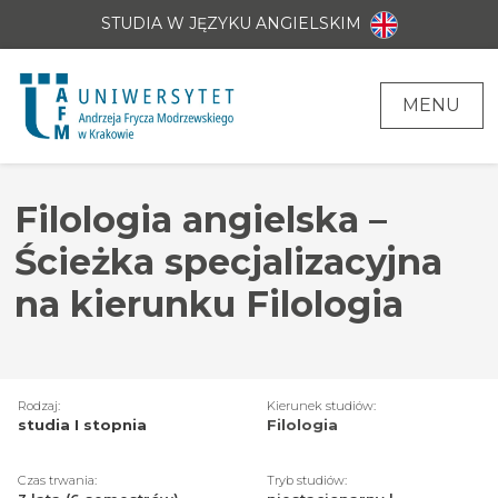
STUDIA W JĘZYKU ANGIELSKIM
MENU
Filologia angielska –
Ścieżka specjalizacyjna
na kierunku Filologia
Rodzaj:
Kierunek studiów:
studia I stopnia
Filologia
Czas trwania:
Tryb studiów: