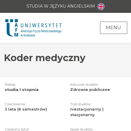
STUDIA W JĘZYKU ANGIELSKIM
MENU
Koder medyczny
Rodzaj:
Kierunek studiów:
studia I stopnia
Zdrowie publiczne
Czas trwania:
Tryb studiów:
3 lata (6 semestrów)
niestacjonarny |
stacjonarny
Uzyskany tytuł:
Język studiów: