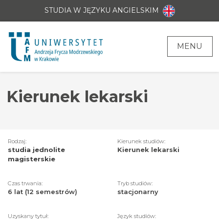
STUDIA W JĘZYKU ANGIELSKIM
MENU
Kierunek lekarski
Rodzaj:
Kierunek studiów:
studia jednolite
Kierunek lekarski
magisterskie
Czas trwania:
Tryb studiów:
6 lat (12 semestrów)
stacjonarny
Uzyskany tytuł:
Język studiów: