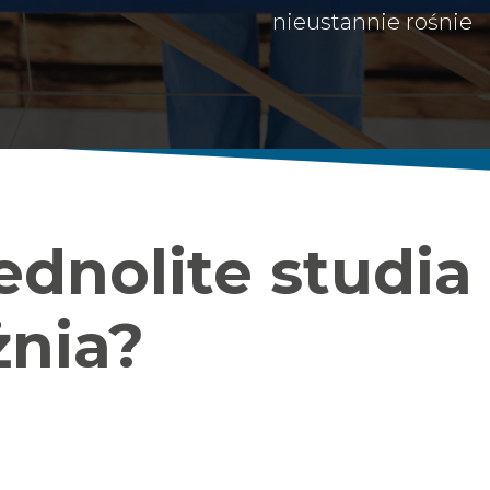
nieustannie rośnie
jednolite studi
żnia?