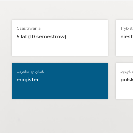
Czas trwania:
Tryb s
5 lat (10 semestrów)
niest
Uzyskany tytuł:
Język 
magister
polsk