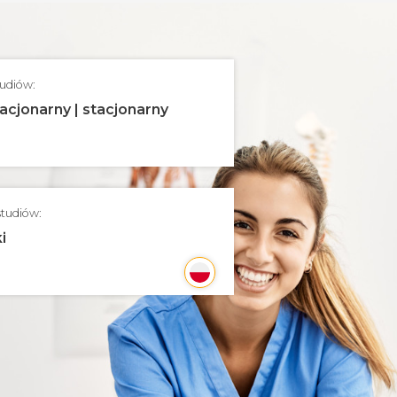
tudiów:
acjonarny | stacjonarny
studiów:
i