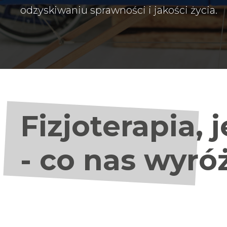
odzyskiwaniu sprawności i jakości życia.
Fizjoterapia, 
- co nas wyró