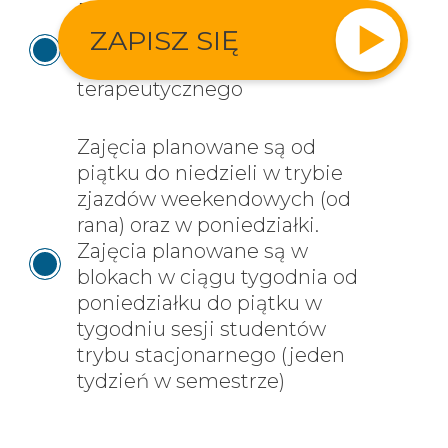
Dostęp do nowoczesnej
ZAPISZ SIĘ
bazy dydaktycznej i
profesjonalnego sprzętu
terapeutycznego
Zajęcia planowane są od
piątku do niedzieli w trybie
zjazdów weekendowych (od
rana) oraz w poniedziałki.
Zajęcia planowane są w
blokach w ciągu tygodnia od
poniedziałku do piątku w
tygodniu sesji studentów
trybu stacjonarnego (jeden
tydzień w semestrze)