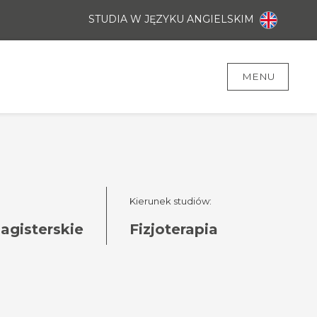
STUDIA W JĘZYKU ANGIELSKIM
MENU
Kierunek studiów:
magisterskie
Fizjoterapia