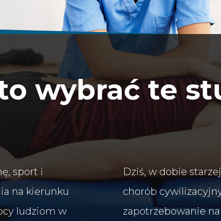
o wybrać te st
ę, sport i
Dziś, w dobie starze
ia na kierunku
chorób cywilizacyjny
mocy ludziom w
zapotrzebowanie na