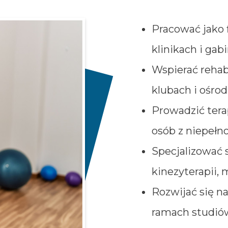
Pracować jako f
klinikach i ga
Wspierać rehab
klubach i ośro
Prowadzić terap
osób z niepełn
Specjalizować s
kinezyterapii,
Rozwijać się 
ramach studiów