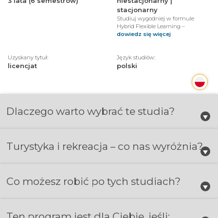
3 lata (6 semestrów)
niestacjonarny |
stacjonarny
Studiuj wygodniej w formule
Hybrid Flexible Learning –
dowiedz się więcej
Uzyskany tytuł:
Język studiów:
licencjat
polski
Dlaczego warto wybrać te studia?
Turystyka i rekreacja – co nas wyróżnia?
Co możesz robić po tych studiach?
Ten program jest dla Ciebie, jeśli: