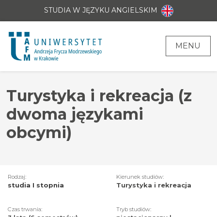
STUDIA W JĘZYKU ANGIELSKIM
MENU
Turystyka i rekreacja (z
dwoma językami
obcymi)
Rodzaj:
Kierunek studiów:
studia I stopnia
Turystyka i rekreacja
Czas trwania:
Tryb studiów: